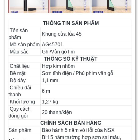
THÔNG TIN SẢN PHẨM
Tên sản
Khung cửa lùa 45
phẩm
Mã sản phẩm
AG45701
Màu sắc
Ghi/Vân gỗ lim
THÔNG SỐ KỸ THUẬT
Chất liệu
Hợp kim nhôm
Bề mặt:
Sơn tĩnh điện / Phủ phim vân gỗ
Độ dày
1,1 mm
Chiều dài
6 m
thanh
Khối lượng
1,27 kg
Quy cách
20 thanh/kiện
đóng gói
CHÍNH SÁCH BÁN HÀNG
Sản phẩm
Bảo hành 5 năm với lỗi của NSX
BH 5 năm trường hợp sơn sai màu,