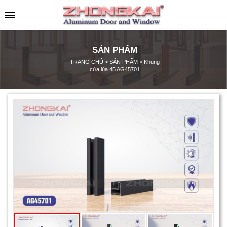
SẢN PHẨM
TRANG CHỦ
>
SẢN PHẨM
>
Khung
cửa lùa 45 AG45701