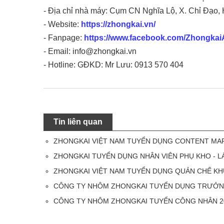
- Địa chỉ nhà máy: Cụm CN Nghĩa Lộ, X. Chỉ Đạ
- Website:
https://zhongkai.vn/
- Fanpage:
https://www.facebook.com/Zhongka
- Email: info@zhongkai.vn
- Hotline: GĐKD: Mr Lưu: 0913 570 404
Tin liên quan
ZHONGKAI VIỆT NAM TUYỂN DỤNG CONTENT MA
ZHONGKAI TUYỂN DỤNG NHÂN VIÊN PHỤ KHO - L
ZHONGKAI VIỆT NAM TUYỂN DỤNG QUẢN CHẾ K
CÔNG TY NHÔM ZHONGKAI TUYỂN DỤNG TRƯỞN
CÔNG TY NHÔM ZHONGKAI TUYỂN CÔNG NHÂN 2