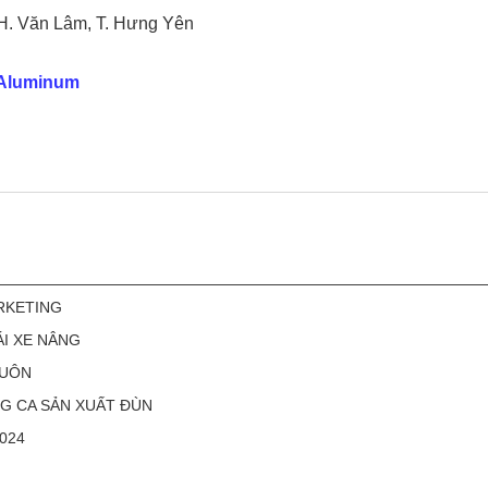
o, H. Văn Lâm, T. Hưng Yên
iAluminum
RKETING
ÁI XE NÂNG
HUÔN
G CA SẢN XUẤT ĐÙN
024