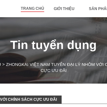
TRANG CHỦ
GIỚI THIỆU
SẢN PH
Tin tuyển dụng
Ủ
>
ZHONGKAI VIỆT NAM TUYỂN ĐẠI LÝ NHÔM VỚI 
CỰC ƯU ĐÃI
̛́I CHÍNH SÁCH CỰC ƯU ĐÃI