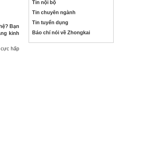
Tin nội bộ
Tin chuyên ngành
Tin tuyển dụng
 hệ? Bạn
Báo chí nói về Zhongkai
ng kinh
ợ cực hấp