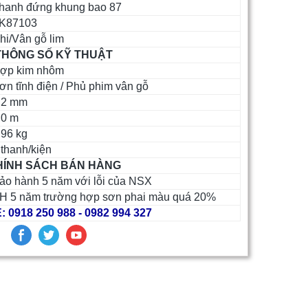
hanh đứng khung bao 87
K87103
i/Vân gỗ lim
HÔNG SỐ KỸ THUẬT
ợp kim nhôm
n tĩnh điện / Phủ phim vân gỗ
,2 mm
,0 m
96 kg
thanh/kiện
ÍNH SÁCH BÁN HÀNG
o hành 5 năm với lỗi của NSX
H 5 năm trường hợp sơn phai màu quá 20%
 0918 250 988 - 0982 994 327