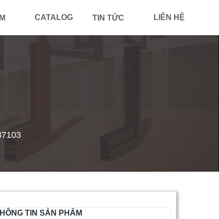
CATALOG
LIÊN HỆ
ẨM
TIN TỨC
87103
HÔNG TIN SẢN PHẨM