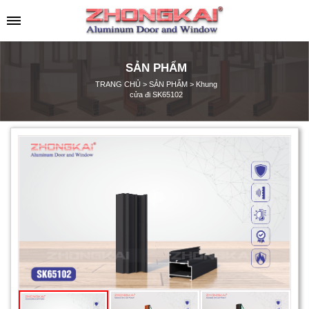
SẢN PHẨM
TRANG CHỦ
>
SẢN PHẨM
>
Khung
cửa đi SK65102