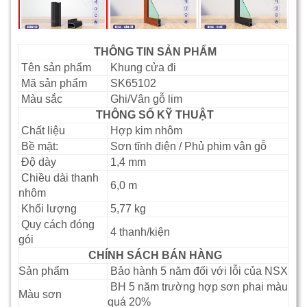
THÔNG TIN SẢN PHẨM
Tên sản phẩm
Khung cửa đi
Mã sản phẩm
SK65102
Màu sắc
Ghi/Vân gỗ lim
THÔNG SỐ KỸ THUẬT
Chất liệu
Hợp kim nhôm
Bề mặt:
Sơn tĩnh điện / Phủ phim vân gỗ
Độ dày
1,4 mm
Chiều dài thanh
6,0 m
nhôm
Khối lượng
5,77 kg
Quy cách đóng
4 thanh/kiện
gói
CHÍNH SÁCH BÁN HÀNG
Sản phẩm
Bảo hành 5 năm đối với lỗi của NSX
BH 5 năm trường hợp sơn phai màu
Màu sơn
quá 20%