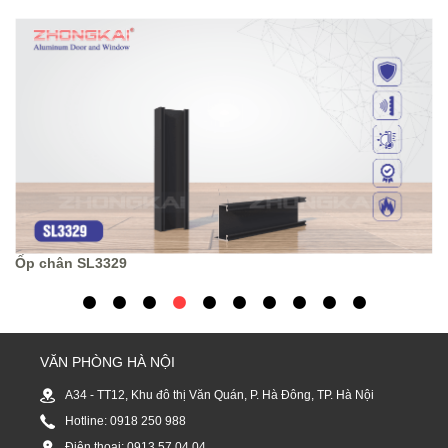
Nẹ
Ốp chân SL3329
1
2
3
4
5
6
7
8
9
10
VĂN PHÒNG HÀ NỘI
A34 - TT12, Khu đô thị Văn Quán, P. Hà Đông, TP. Hà Nội
Hotline: 0918 250 988
Điện thoại: 0913 57 04 04