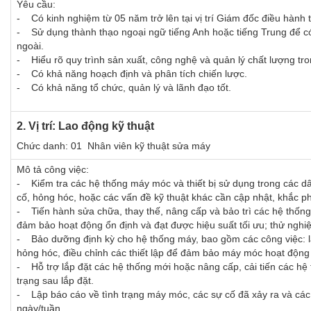
Yêu cầu:
- Có kinh nghiệm từ 05 năm trở lên tại vị trí Giám đốc điều hành
- Sử dụng thành thạo ngoại ngữ tiếng Anh hoặc tiếng Trung để có t
ngoài.
- Hiểu rõ quy trình sản xuất, công nghệ và quản lý chất lượng t
- Có khả năng hoạch định và phân tích chiến lược.
- Có khả năng tổ chức, quản lý và lãnh đạo tốt.
2. Vị trí: Lao động kỹ thuật
Chức danh: 01 Nhân viên kỹ thuật sửa máy
Mô tả công việc:
- Kiểm tra các hệ thống máy móc và thiết bị sử dụng trong các dâ
cố, hỏng hóc, hoặc các vấn đề kỹ thuật khác cần cập nhật, khắc 
- Tiến hành sửa chữa, thay thế, nâng cấp và bảo trì các hệ thống 
đảm bảo hoạt động ổn định và đạt được hiệu suất tối ưu; thử nghiệm
- Bảo dưỡng định kỳ cho hệ thống máy, bao gồm các công việc: làm
hỏng hóc, điều chỉnh các thiết lập để đảm bảo máy móc hoạt động 
- Hỗ trợ lắp đặt các hệ thống mới hoặc nâng cấp, cải tiến các hệ t
trạng sau lắp đặt.
- Lập báo cáo về tình trạng máy móc, các sự cố đã xảy ra và các 
ngày/tuần.