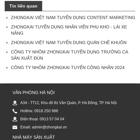
Tin liên quan
ZHONGKAI VIỆT NAM TUYỂN DỤNG CONTENT MARKETING
ZHONGKAI TUYỂN DỤNG NHÂN VIÊN PHỤ KHO - LÁI XE
NÂNG
ZHONGKAI VIỆT NAM TUYỂN DỤNG QUẢN CHẾ KHUÔN
CÔNG TY NHÔM ZHONGKAI TUYỂN DỤNG TRƯỞNG CA
SẢN XUẤT ĐÙN
CÔNG TY NHÔM ZHONGKAI TUYỂN CÔNG NHÂN 2024
VĂN PHÒNG HÀ NỘI
A34 - TT12, Khu đô thị Văn Quán, P. Hà Đông, TP. Hà Nội
Hotline: 0918 250 988
Điện thoại: 0913 57 04 04
Email: admin@zhongkai.vn
NHÀ MÁY SẢN XUẤT