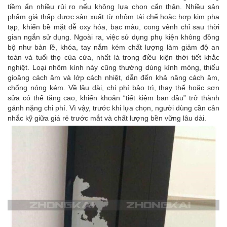
tiềm ẩn nhiều rủi ro nếu không lựa chọn cẩn thận. Nhiều sản
phẩm giá thấp được sản xuất từ nhôm tái chế hoặc hợp kim pha
tạp, khiến bề mặt dễ oxy hóa, bạc màu, cong vênh chỉ sau thời
gian ngắn sử dụng. Ngoài ra, việc sử dụng phụ kiện không đồng
bộ như bản lề, khóa, tay nắm kém chất lượng làm giảm độ an
toàn và tuổi thọ của cửa, nhất là trong điều kiện thời tiết khắc
nghiệt. Loại nhôm kính này cũng thường dùng kính mỏng, thiếu
gioăng cách âm và lớp cách nhiệt, dẫn đến khả năng cách âm,
chống nóng kém. Về lâu dài, chi phí bảo trì, thay thế hoặc sơn
sửa có thể tăng cao, khiến khoản “tiết kiệm ban đầu” trở thành
gánh nặng chi phí. Vì vậy, trước khi lựa chọn, người dùng cần cân
nhắc kỹ giữa giá rẻ trước mắt và chất lượng bền vững lâu dài.