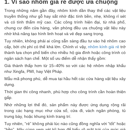
1. Vì sao nhôm giá rẻ được ưa chuộng
Trong những năm gần đây, nhôm kính dần thay thế các vật liệu
truyền thống như gỗ hay sắt nhờ đặc tính bền, nhẹ, không rỉ sét
và có tính thẩm mỹ cao. Các công trình hiện đại, từ nhà phố,
chung cư đến cửa hàng, văn phòng đều ưa chuộng vật liệu này
nhờ khả năng tạo hình linh hoạt và vẻ đẹp sang trọng.
Tuy nhiên, không phải ai cũng sẵn sàng đầu tư vào hệ nhôm cao
cấp, bởi chi phí có thể khá lớn. Chính vì vậy,
nhôm kính giá rẻ
trở
thành lựa chọn phổ biến cho nhiều hộ gia đình hoặc công trình có
ngân sách hạn chế. Một số ưu điểm dễ nhận thấy gồm:
Giá thành thấp hơn từ 15–40% so với các hệ nhôm nhập khẩu
như Xingfa, PMI, hay Việt Pháp.
Mẫu mã phong phú, dễ mua tại hầu hết các cửa hàng vật liệu xây
dựng.
Thời gian thi công nhanh, phù hợp cho công trình cần hoàn thiện
gấp.
Nhờ những lợi thế đó, sản phẩm này được ứng dụng rộng rãi
trong các hạng mục như cửa sổ, cửa đi, vách ngăn phòng, tủ
trưng bày, hoặc khung kính trang trí.
Tuy nhiên, “rẻ” không phải lúc nào cũng đồng nghĩa với “tốt” hoặc
“bền”. Hãy cùng xem xét kỹ hơn để hiểu rõ mặt trái của mức giá