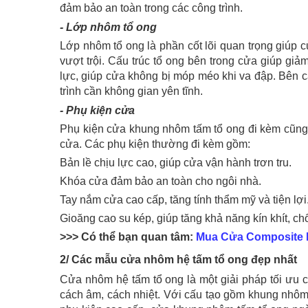
đảm bảo an toàn trong các công trình.
- Lớp nhôm tổ ong
Lớp nhôm tổ ong là phần cốt lõi quan trọng giúp 
vượt trội. Cấu trúc tổ ong bên trong cửa giúp gi
lực, giúp cửa không bị móp méo khi va đập. Bên c
trình cần không gian yên tĩnh.
- Phụ kiện cửa
Phụ kiện cửa khung nhôm tấm tổ ong đi kèm cũng đ
cửa. Các phụ kiện thường đi kèm gồm:
Bản lề chịu lực cao, giúp cửa vận hành trơn tru.
Khóa cửa đảm bảo an toàn cho ngôi nhà.
Tay nắm cửa cao cấp, tăng tính thẩm mỹ và tiện lợi
Gioăng cao su kép, giúp tăng khả năng kín khít, c
>>> Có thể bạn quan tâm:
Mua Cửa Composite H
2/ Các mẫu cửa nhôm hệ tấm tổ ong đẹp nhất
Cửa nhôm hệ tấm tổ ong là một giải pháp tối ưu 
cách âm, cách nhiệt. Với cấu tạo gồm khung nhôm