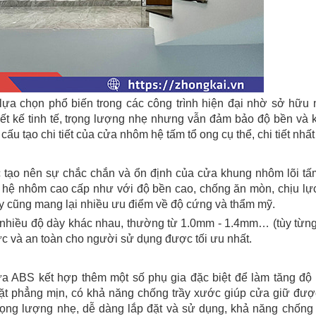
ựa chọn phổ biến trong các công trình hiện đại nhờ sở hữu 
ết kế tinh tế, trọng lượng nhẹ nhưng vẫn đảm bảo độ bền và 
cấu tạo chi tiết của cửa nhôm hệ tấm tổ ong cụ thể, chi tiết nhất
c tạo nên sự chắc chắn và ổn định của cửa khung nhôm lõi tấ
ệ nhôm cao cấp như với độ bền cao, chống ăn mòn, chịu lực 
y cũng mang lại nhiều ưu điểm về độ cứng và thẩm mỹ.
nhiều độ dày khác nhau, thường từ 1.0mm - 1.4mm… (tùy từng
c và an toàn cho người sử dụng được tối ưu nhất.
hựa ABS kết hợp thêm một
số phụ gia đặc biệt để làm tăng độ k
 mặt phẳng mịn, có khả năng chống trầy xước giúp cửa giữ đư
rọng lượng nhẹ, dễ dàng lắp đặt và sử dụng, khả năng chống 