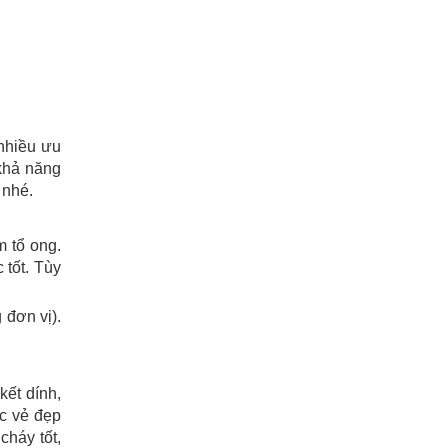
nhiều ưu
khả năng
 nhé.
m tổ ong.
tốt. Tùy
 đơn vị).
ết dính,
ợc vẻ đẹp
cháy tốt,