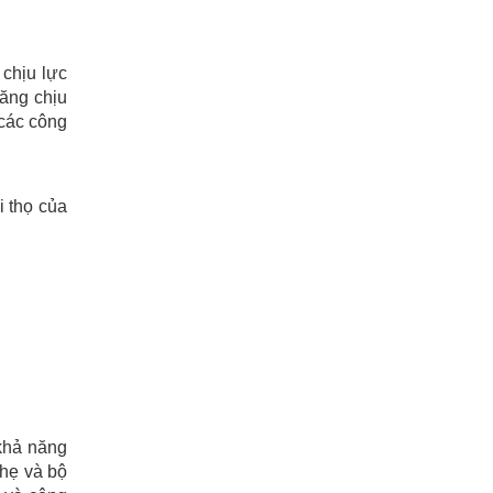
 chịu lực
năng chịu
 các công
i thọ của
 khả năng
hẹ và bộ