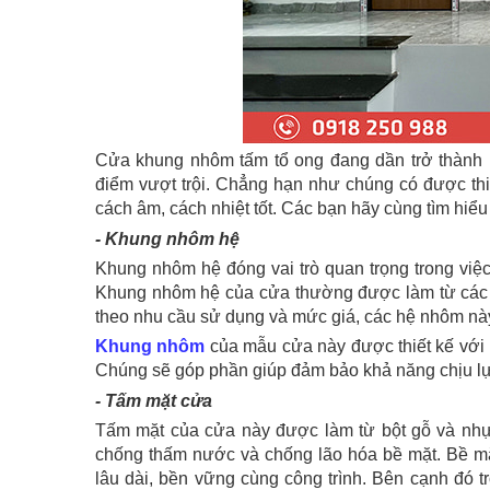
Cửa khung nhôm tấm tổ ong đang dần trở thành l
điểm vượt trội. Chẳng hạn như chúng có được thi
cách âm, cách nhiệt tốt. Các bạn hãy cùng tìm hiểu 
- Khung nhôm hệ
Khung nhôm hệ đóng vai trò quan trọng trong việ
Khung nhôm hệ của cửa thường được làm từ các h
theo nhu cầu sử dụng và mức giá, các hệ nhôm nà
Khung nhôm
của mẫu cửa này được thiết kế với 
Chúng sẽ góp phần giúp đảm bảo khả năng chịu lự
- Tấm mặt cửa
Tấm mặt của cửa này được làm từ bột gỗ và n
chống thấm nước và chống lão hóa bề mặt. Bề
lâu dài, bền vững cùng công trình. Bên cạnh đó t