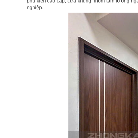
phụ kiện cao cấp, cửa khung nhôm tấm tổ ong ngà
nghiệp.